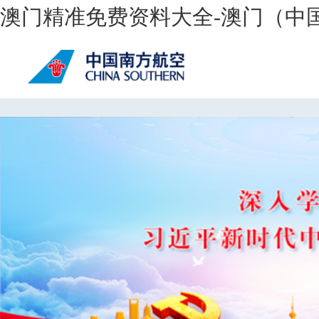
澳门精准免费资料大全-澳门（中