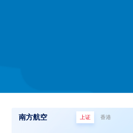
南方航空
上证
香港