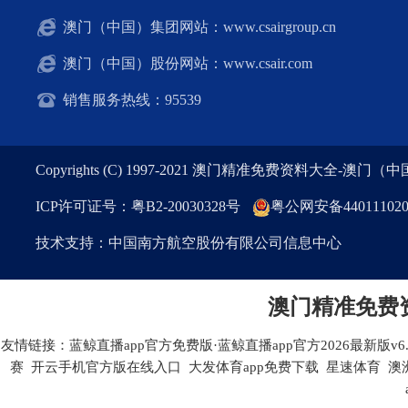
澳门（中国）集团网站：www.csairgroup.cn
澳门（中国）股份网站：www.csair.com
销售服务热线：95539
Copyrights (C) 1997-2021 澳门精准免费资料大全-澳
ICP许可证号：粤B2-20030328号
粤公网安备440111020
技术支持：中国南方航空股份有限公司信息中心
澳门精准免费
友情链接：
蓝鲸直播app官方免费版·蓝鲸直播app官方2026最新版v6.5.2i
赛
开云手机官方版在线入口
大发体育app免费下载
星速体育
澳